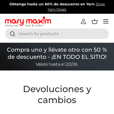
Obtenga hasta un 60% de descuento en Yarn
Shop
¡
Ir al contenido
Yarn Deals
Menú
Iniciar sesión
Cesta
Buscar
Buscar
Compra uno y llévate otro con 50 %
de descuento - ¡EN TODO EL SITIO!
Válido hasta el 2/2/26.
Devoluciones y
cambios