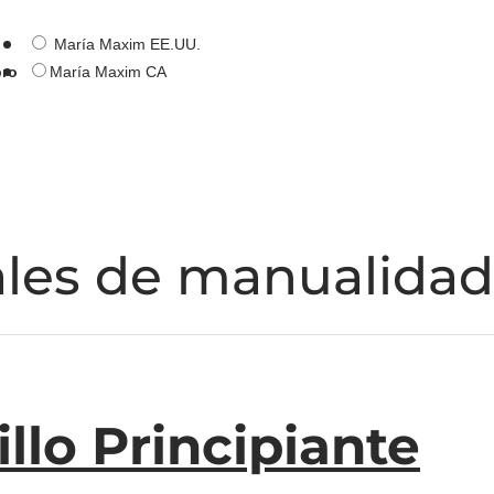
María Maxim EE.UU.
pro
María Maxim CA
ales de manualida
llo Principiante