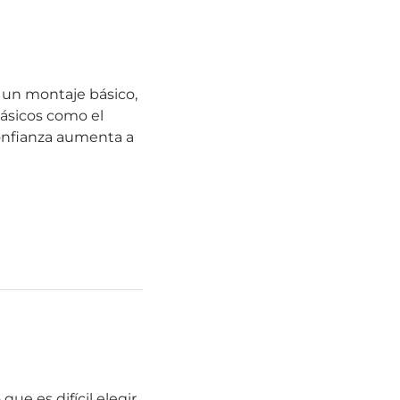
n un montaje básico,
ásicos como el
confianza aumenta a
ue es difícil elegir