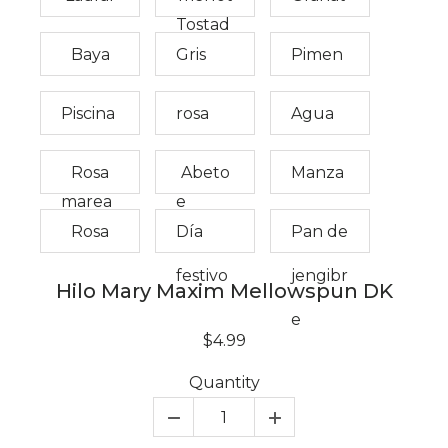
Tostad
e
Baya
Gris
Pimen
a
pardo
ton
Piscina
rosa
Agua
de la
vintag
marina
Rosa
Abeto
Manza
marea
e
nilla
Rosa
Día
Pan de
festivo
jengibr
Hilo Mary Maxim Mellowspun DK
e
$4.99
Quantity