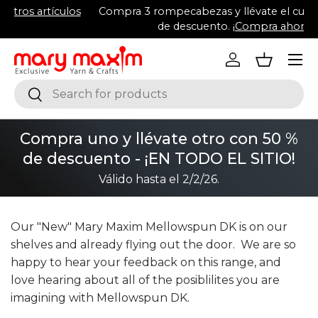
s
Compra 3 rompecabezas y llévate el cuarto con 50%
Ir al contenido
de descuento.
¡Compra ahora
!
Menú
Iniciar sesión
Cesta
Buscar
Buscar
Compra uno y llévate otro con 50 %
de descuento - ¡EN TODO EL SITIO!
Válido hasta el 2/2/26.
Our "New" Mary Maxim Mellowspun DK is on our
shelves and already flying out the door. We are so
happy to hear your feedback on this range, and
love hearing about all of the posiblilites you are
imagining with Mellowspun DK.