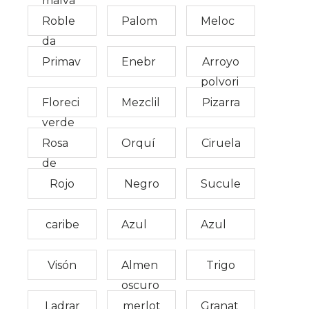
malva
mosca
Roble
Palom
Meloc
da
oscuro
a
otón
Primav
Enebr
Arroyo
polvori
era
o
Floreci
Mezclil
Pizarra
ento
verde
miento
la
Rosa
Orquí
Ciruela
de
suave
dea
Rojo
Negro
Sucule
maíz
nto
caribe
Azul
Azul
marino
marino
Visón
Almen
Trigo
oscuro
dra
Ladrar
merlot
Granat