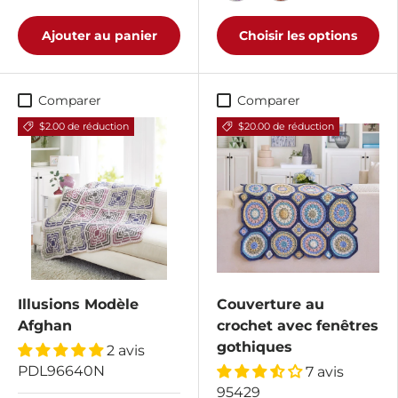
Coucher de soleil/vents
Douche à effet plu
Ajouter au panier
Choisir les options
Comparer
Comparer
$2.00 de réduction
$20.00 de réduction
Illusions Modèle
Couverture au
Afghan
crochet avec fenêtres
gothiques
2 avis
PDL96640N
7 avis
95429