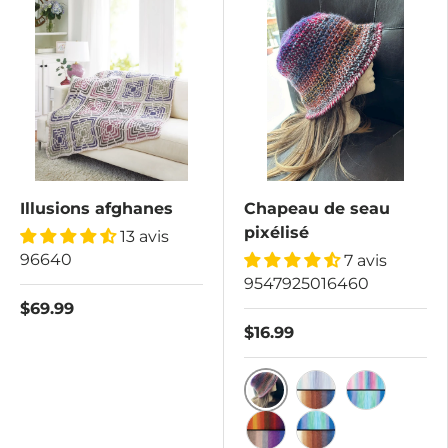
Illusions afghanes
Chapeau de seau
pixélisé
13 avis
96640
7 avis
9547925016460
$69.99
$16.99
Lagon bleu/Coucher de 
Paysage marin/cô
Douche arc-e