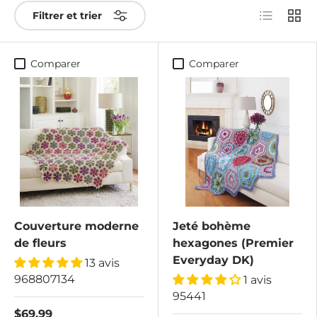
Liste
Grille
Filtrer et trier
Comparer
Comparer
Couverture moderne
Jeté bohème
de fleurs
hexagones (Premier
Everyday DK)
13 avis
968807134
1 avis
95441
$69.99