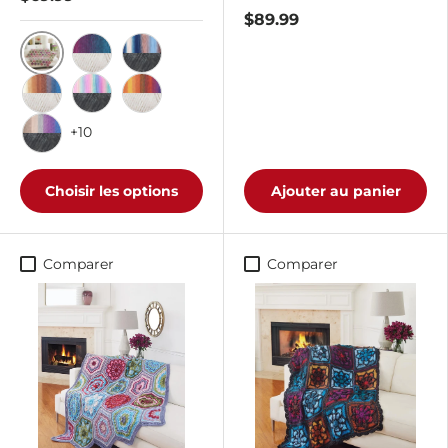
$89.99
Tropiques/Cotonwood
Baies sauvages/Cotonwood
Bord de lac/Charbon foncé
Côté Surf/Cottonwood
Arc-en-ciel/charbon foncé
Coucher de soleil/Cotonwood
+10
Westwinds/Charbon foncé
Choisir les options
Ajouter au panier
Comparer
Comparer