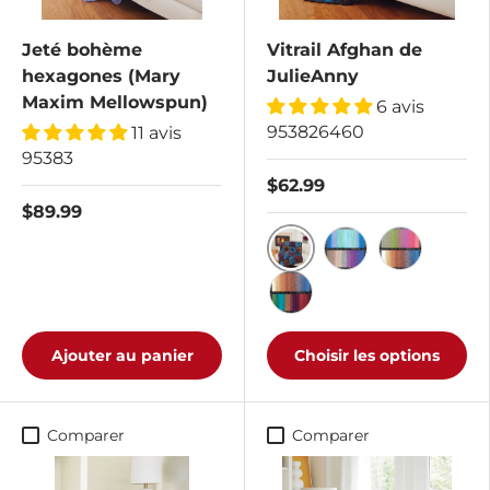
Jeté bohème
Vitrail Afghan de
hexagones (Mary
JulieAnny
Maxim Mellowspun)
6 avis
953826460
11 avis
95383
$62.99
$89.99
Coucher de soleil/Lagon
Douche à effet pl
Tropiques/S
Brume d'automne/Surfs
Ajouter au panier
Choisir les options
Comparer
Comparer