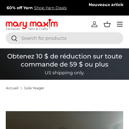
Nouveaux articles ajoutés !
Découvrez nos articles les
Aller au contenu
plus récents
Menu
Se connecter
Panier
Recherche
Rechercher
Obtenez 10 $ de réduction sur toute
commande de 59 $ ou plus
US shipping only.
Accueil
Julie Yeager